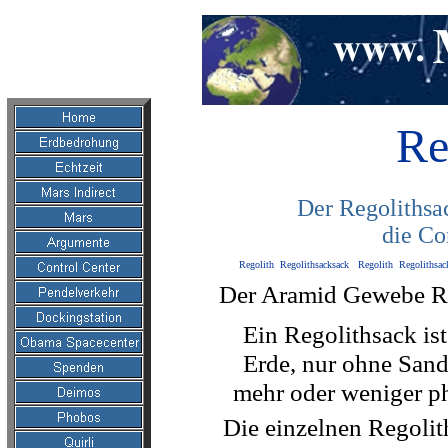
Re
Der Regolithsa
die Co
Regolith Regolithsacksack Regolith Regolithsac
Der Aramid Gewebe Re
Ein Regolithsack is
Erde, nur ohne Sand
mehr oder weniger ph
Die einzelnen Regoli