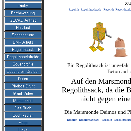
z
Regolith Regolithsacksack Regolith Regolithsack
Ein Regolithsack ist ungefä
Beton auf 
Auf den Marsmonde
Regolithsack, da die 
nicht gegen ein
Die Marsmonde Deimos und Pho
Regolith Regolithsacksack Regolith Regolithsacks